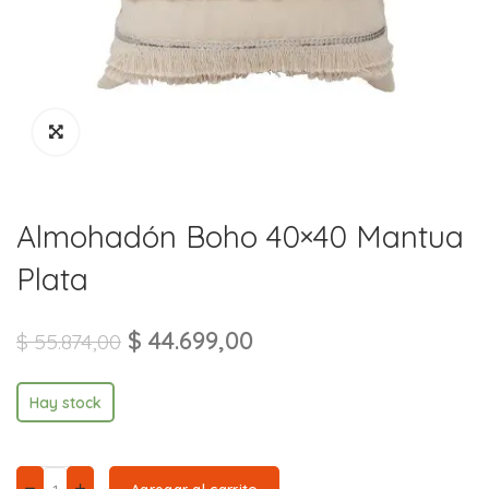
Almohadón Boho 40×40 Mantua
Plata
$
44.699,00
$
55.874,00
Hay stock
Agregar al carrito