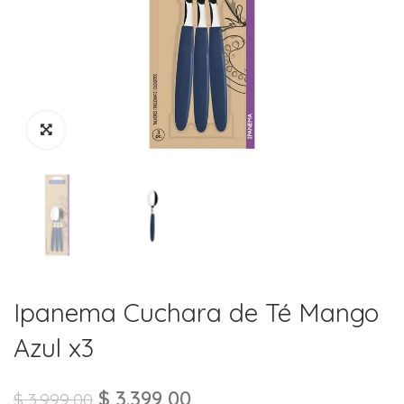
Ipanema Cuchara de Té Mango
Azul x3
$
3.399,00
$
3.999,00