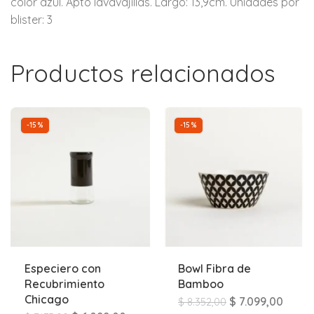
color azul. Apto lavavajillas. Largo: 13,9cm. Unidades por
blister: 3
Productos relacionados
-15%
-15%
Especiero con
Bowl Fibra de
Recubrimiento
Bamboo
Chicago
$
7.099,00
$
8.352,00