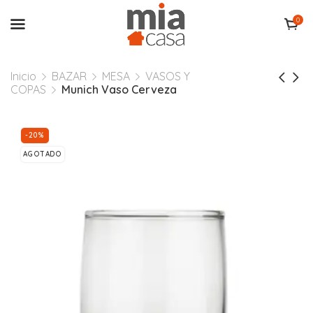
0
Inicio
BAZAR
MESA
VASOS Y
COPAS
Munich Vaso Cerveza
-20%
AGOTADO