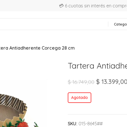
💳 6 cuotas sin interés en comp
Catego
tera Antiadherente Corcega 28 cm
Tartera Antiadh
$
13.399,0
$
16.749,00
Agotado
SKU:
015-8645##