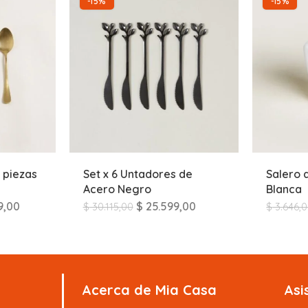
-15%
-15%
 piezas
Set x 6 Untadores de
Salero 
Acero Negro
Blanca
9,00
$
25.599,00
$
30.115,00
$
3.646,
Acerca de Mia Casa
Asi