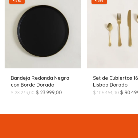
-15%
-15%
Bandeja Redonda Negra
Set de Cubiertos 16
con Borde Dorado
Lisboa Dorado
$
23.999,00
$
90.49
$
28.233,00
$
106.464,00