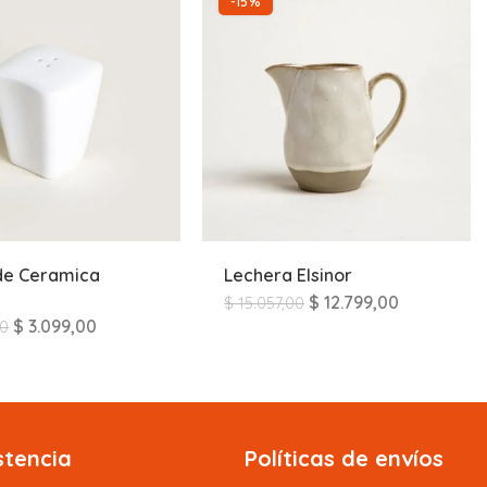
-15%
de Ceramica
Lechera Elsinor
$
12.799,00
$
15.057,00
$
3.099,00
00
stencia
Políticas de envíos