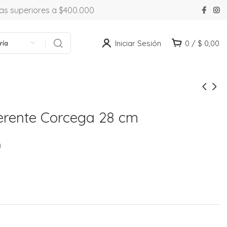
ras superiores a $400.000
Iniciar Sesión
0
/
$
0,00
ría
erente Corcega 28 cm
0