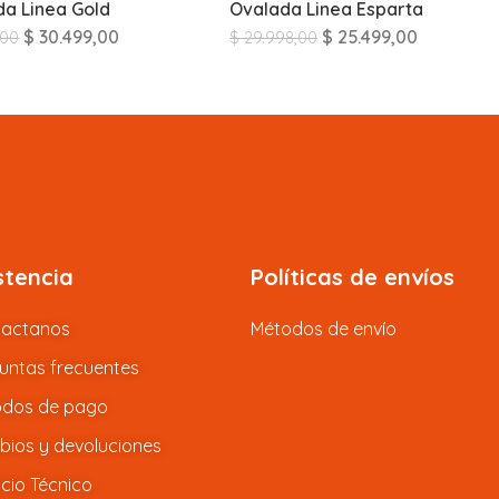
a Linea Gold
Ovalada Linea Esparta
$
30.499,00
$
25.499,00
,00
$
29.998,00
stencia
Políticas de envíos
tactanos
Métodos de envío
untas frecuentes
dos de pago
ios y devoluciones
icio Técnico