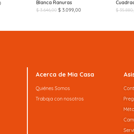
Blanca Ranuras
Cuadrad
0
$
3.099,00
$
3.646,00
$
35.880
Acerca de Mia Casa
Asi
Quiénes Somos
Con
Trabaja con nosotros
Preg
Méto
Camb
Serv