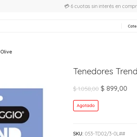
💳 6 cuotas sin interés en comp
Cate
Olive
Tenedores Trend
$
899,00
$
1.058,00
Agotado
SKU:
053-TD02/3-0L##