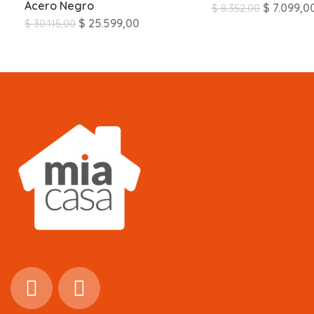
Acero Negro
$
7.099,0
$
8.352,00
$
25.599,00
$
30.115,00