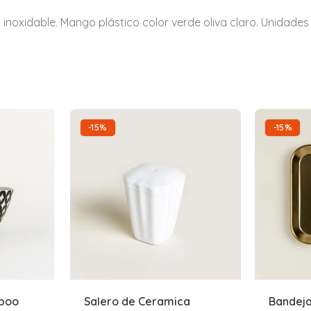
oxidable. Mango plástico color verde oliva claro. Unidades p
-15%
-15%
mboo
Salero de Ceramica
Bandej