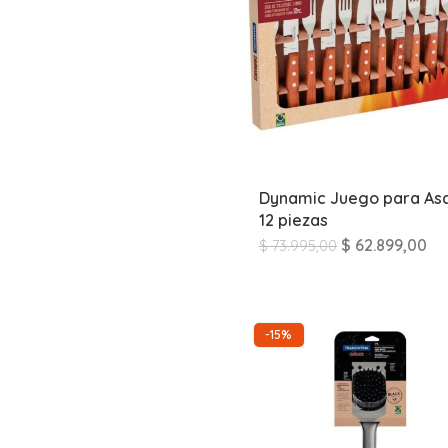
Dynamic Juego para As
12 piezas
$
62.899,00
$
73.995,00
-15%