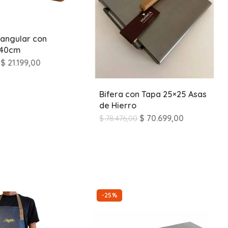
tangular con
x40cm
$
21.199,00
Bifera con Tapa 25×25 Asas
de Hierro
$
70.699,00
$
78.476,00
-25%