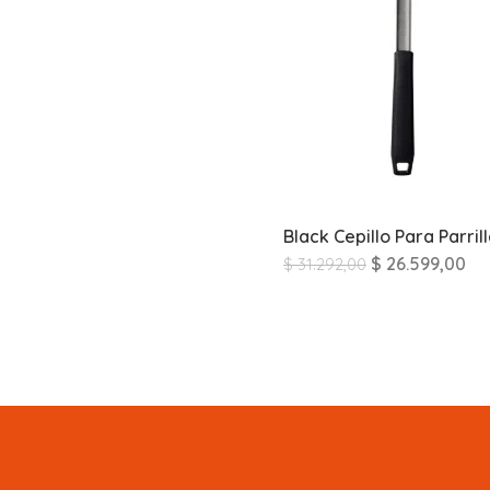
Black Cepillo Para Parril
$
26.599,00
$
31.292,00