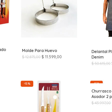
ado
Molde Para Huevo
Delantal P
$
11.599,00
Denim
$
12.875,00
$
50.615,00
-15%
-15%
Churrasco
Asador 2 
$
43.997,00