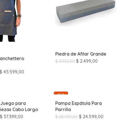
Piedra de Afilar Grande
lanchettero
$
2.499,00
$
3.332,00
$
45.599,00
-15%
 Juego para
Pampa Espátula Para
piezas Cabo Largo
Parrilla
$
37.399,00
$
24.599,00
$
28.939,00