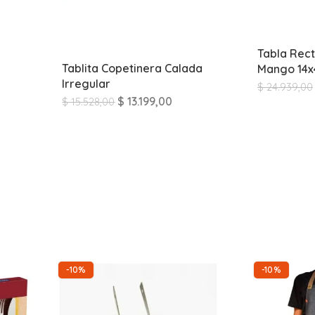
Tabla Rec
Tablita Copetinera Calada
Mango 14
Irregular
$
24.939,00
$
13.199,00
$
15.528,00
-10%
-10%