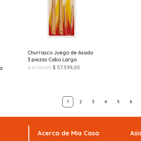
Churrasco Juego de Asado
3 piezas Cabo Largo
$
57.599,00
la
$
67.760,00
1
2
3
4
5
6
Acerca de Mia Casa
Asi