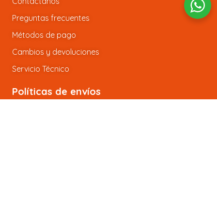
Contactanos
Preguntas frecuentes
Métodos de pago
Cambios y devoluciones
Servicio Técnico
Políticas de envíos
Métodos de envío
Mia Casa © Copyright 2025.
Created by
Da