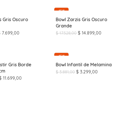
-15%
s Gris Oscuro
Bowl Zarzis Gris Oscuro
Grande
$
7.699,00
$
14.899,00
$
17.528,00
-15%
tir Gris Borde
Bowl Infantil de Melamina
5cm
$
3.299,00
$
3.881,00
$
11.699,00