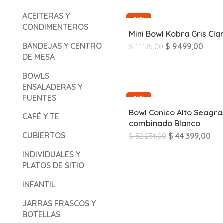
ACEITERAS Y
-15%
CONDIMENTEROS
Mini Bowl Kobra Gris Cla
BANDEJAS Y CENTRO
$
9.499,00
$
11.175,00
DE MESA
BOWLS
ENSALADERAS Y
FUENTES
-15%
Bowl Conico Alto Seagra
CAFÉ Y TE
combinado Blanco
CUBIERTOS
$
44.399,00
$
52.231,00
INDIVIDUALES Y
PLATOS DE SITIO
INFANTIL
JARRAS FRASCOS Y
BOTELLAS