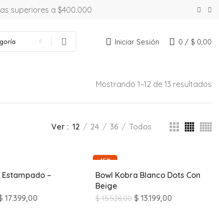
ras superiores a $400.000
Iniciar Sesión
0
/
$
0,00
goría
Mostrando 1–12 de 13 resultados
Ver
12
24
36
Todos
-15%
o Estampado –
Bowl Kobra Blanco Dots Con
Beige
$
17.399,00
$
13.199,00
$
15.528,00