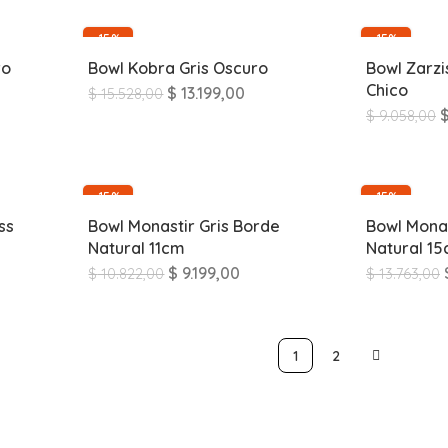
-15%
-15%
ro
Bowl Kobra Gris Oscuro
Bowl Zarzi
Chico
$
13.199,00
$
15.528,00
$
9.058,00
-15%
-15%
ss
Bowl Monastir Gris Borde
Bowl Monas
Natural 11cm
Natural 1
$
9.199,00
$
10.822,00
$
13.763,00
1
2