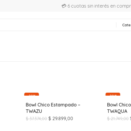
💳 6 cuotas sin interés en comp
Cate
-20%
-20%
Bowl Chico Estampado –
Bowl Chic
TWAZU
TWAQUA
$
29.899,00
$
37.374,00
$
21.749,00