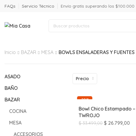
FAQs
Servicio Técnico
Envío gratís superando los $100.000
Inicio
BAZAR
MESA
BOWLS ENSALADERAS Y FUENTES
ASADO
Precio
BAÑO
BAZAR
-20%
Bowl Chico Estampado –
COCINA
TWROJO
MESA
$
26.799,00
$
33.499,00
ACCESORIOS