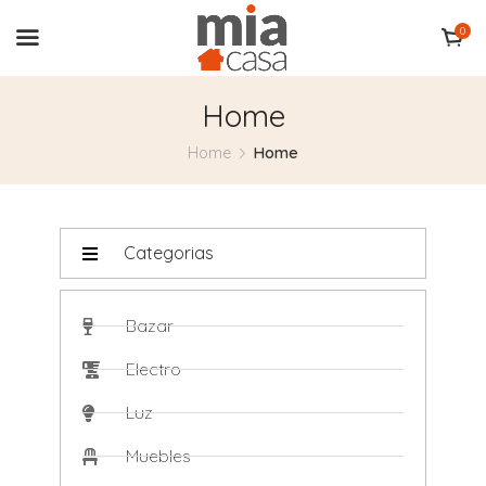
0
Home
Home
Home
Categorias
Bazar
Electro
Luz
Muebles