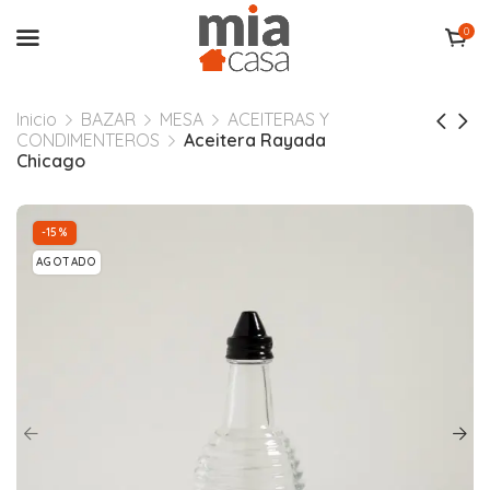
0
Inicio
BAZAR
MESA
ACEITERAS Y
CONDIMENTEROS
Aceitera Rayada
Chicago
-15%
AGOTADO