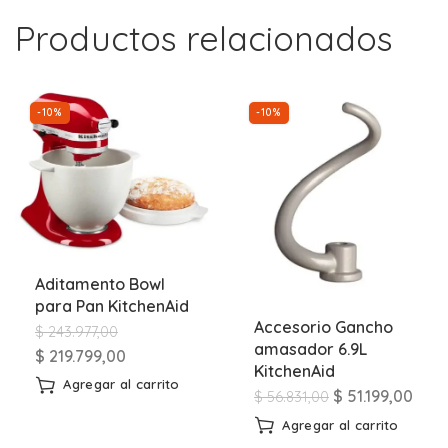
Productos relacionados
-10%
-10%
Aditamento Bowl
para Pan KitchenAid
Accesorio Gancho
$
243.977,00
amasador 6.9L
$
219.799,00
KitchenAid
Agregar al carrito
$
51.199,00
$
56.831,00
Agregar al carrito