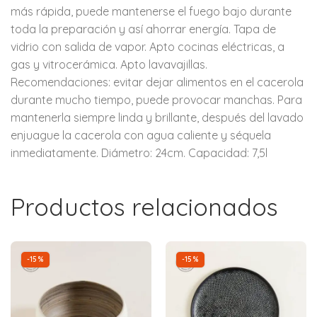
más rápida, puede mantenerse el fuego bajo durante
toda la preparación y así ahorrar energía. Tapa de
vidrio con salida de vapor. Apto cocinas eléctricas, a
gas y vitrocerámica. Apto lavavajillas.
Recomendaciones: evitar dejar alimentos en el cacerola
durante mucho tiempo, puede provocar manchas. Para
mantenerla siempre linda y brillante, después del lavado
enjuague la cacerola con agua caliente y séquela
inmediatamente. Diámetro: 24cm. Capacidad: 7,5l
Productos relacionados
-15%
-15%