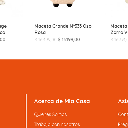
age
Maceta Grande Nº333 Oso
Maceta 
nco
Rosa
Zorro V
,00
$
13.199,00
$
16.499,00
$
16.374,
Acerca de Mia Casa
Asi
Quiénes Somos
Con
Trabaja con nosotros
Preg