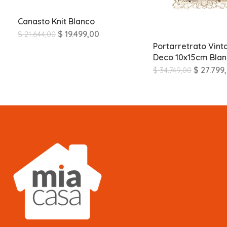
Canasto Knit Blanco
$
19.499,00
$
21.644,00
Portarretrato Vint
Deco 10x15cm Bla
$
27.799
$
34.749,00