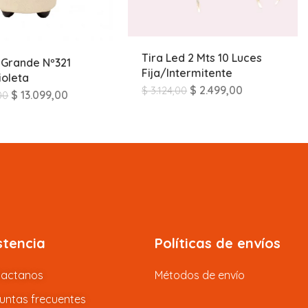
Tira Led 2 Mts 10 Luces
Grande Nº321
Fija/Intermitente
ioleta
$
2.499,00
$
3.124,00
$
13.099,00
00
stencia
Políticas de envíos
tactanos
Métodos de envío
untas frecuentes