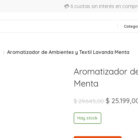
💳 6 cuotas sin interés en comp
Catego
S
Aromatizador de Ambientes y Textil Lavanda Menta
Aromatizador de
Menta
$
25.199,0
$
29.645,00
Hay stock