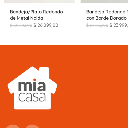
Bandeja/Plato Redondo
Bandeja Redonda 
de Metal Noida
con Borde Dorado
$
26.099,00
$
23.999
$
30.703,00
$
28.233,00