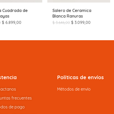
a Cuadrada de
Salero de Ceramica
Rayas
Blanca Ranuras
$
6.899,00
$
3.099,00
0
$
3.646,00
stencia
Políticas de envíos
tactanos
Métodos de envío
untas frecuentes
dos de pago