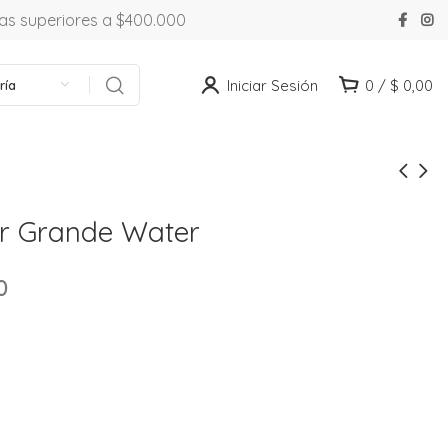
ras superiores a $400.000
Iniciar Sesión
0
/
$
0,00
ría
ir Grande Water
0