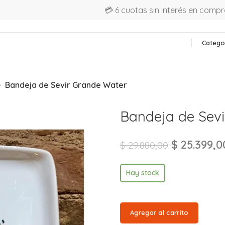
💳 6 cuotas sin interés en comp
Catego
Bandeja de Sevir Grande Water
Bandeja de Sev
$
25.399,0
$
29.880,00
Hay stock
Agregar al carrito