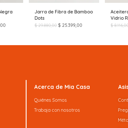
Negra
Jarra de Fibra de Bamboo
Aceiter
Dots
Vidrio 
,00
$
25.399,00
$
29.880,00
$
8.116,0
Acerca de Mia Casa
Asi
Quiénes Somos
Con
Trabaja con nosotros
Preg
Méto