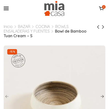
0
Inicio
BAZAR
COCINA
BOWLS
ENSALADERAS Y FUENTES
Bowl de Bamboo
Tuan Cream – S
-15%