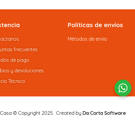
stencia
Políticas de envíos
tactanos
Métodos de envío
untas frecuentes
dos de pago
ios y devoluciones
icio Técnico
 Casa © Copyright 2025.
Created by
Da Corta Software