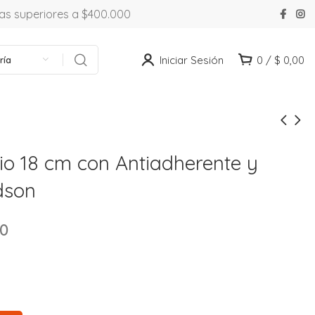
ras superiores a $400.000
Iniciar Sesión
0
/
$
0,00
ría
io 18 cm con Antiadherente y
dson
00