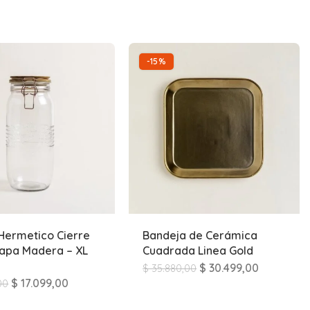
-15%
Hermetico Cierre
Bandeja de Cerámica
apa Madera – XL
Cuadrada Linea Gold
$
30.499,00
$
35.880,00
$
17.099,00
00