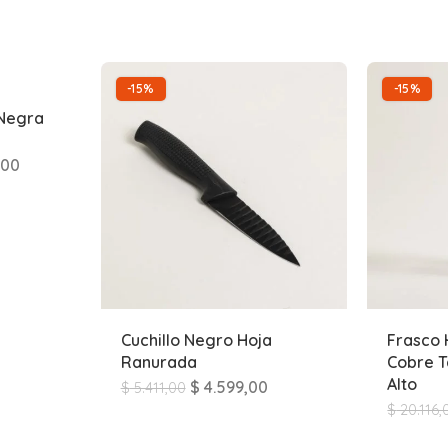
-15%
-15%
Negra
,00
Cuchillo Negro Hoja
Frasco 
Ranurada
Cobre T
Alto
$
4.599,00
$
5.411,00
$
20.116,