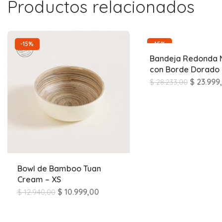
Productos relacionados
-15%
-15%
Bandeja Redonda 
con Borde Dorado
$
23.999
$
28.233,00
Bowl de Bamboo Tuan
Cream – XS
$
10.999,00
$
12.940,00