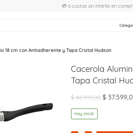
💳 6 cuotas sin interés en comp
Catego
io 18 cm con Antiadherente y Tapa Cristal Hudson
Cacerola Alumin
Tapa Cristal Hu
$
37.599,
$
46.999,00
Hay stock