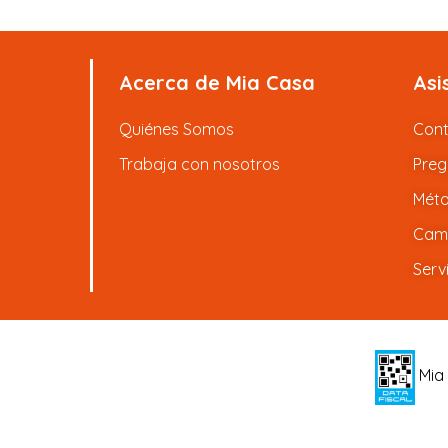
Acerca de Mia Casa
Asi
Quiénes Somos
Con
Trabaja con nosotros
Preg
Méto
Camb
Serv
Mia