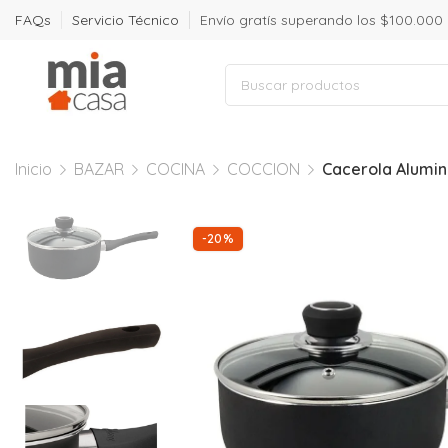
FAQs
Servicio Técnico
Envío gratís superando los $100.000
Inicio
BAZAR
COCINA
COCCION
Cacerola Alumin
-20%