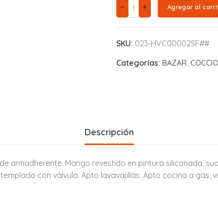
Agregar al carri
SKU:
023-HVC00002SF##
Categorías:
BAZAR
,
COCCI
Descripción
antiadherente. Mango revestido en pintura siliconada, suave
 templado con válvula. Apto lavavajillas. Apto cocina a gas, v