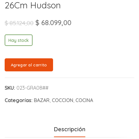
26Cm Hudson
$
68.099,00
$
85.124,00
Hay stock
Agregar al carrito
SKU:
023-GRA08##
Categorías:
BAZAR
,
COCCION
,
COCINA
Descripción