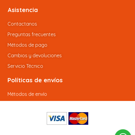
Asistencia
Contactanos
Preguntas frecuentes
Métodos de pago
Cambios y devoluciones
Servicio Técnico
Políticas de envíos
Métodos de envío