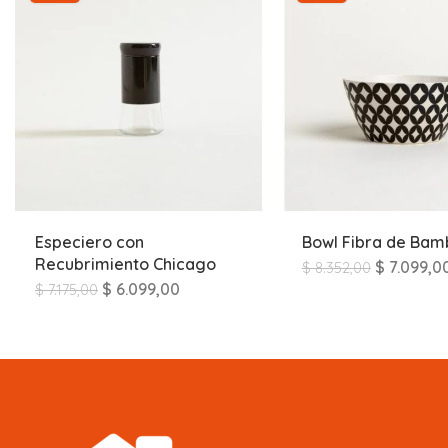
Especiero con
Bowl Fibra de Ba
Recubrimiento Chicago
$
7.099,0
$
8.352,00
$
6.099,00
$
7.175,00