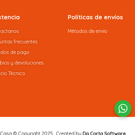
stencia
Políticas de envíos
tactanos
Métodos de envío
untas frecuentes
dos de pago
ios y devoluciones
icio Técnico
 Casa © Copyright 2025.
Created by
Da Corta Software