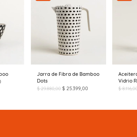
mboo
Jarra de Fibra de Bamboo
Aceiter
Dots
Vidrio 
0
$
25.399,00
$
29.880,00
$
8.116,0