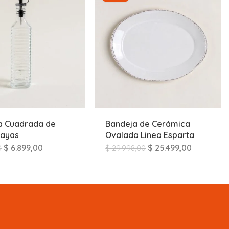
a Cuadrada de
Bandeja de Cerámica
Rayas
Ovalada Linea Esparta
$
6.899,00
$
25.499,00
0
$
29.998,00