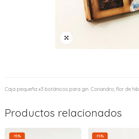
Caja pequeña x3 botánicos para gin. Coriandro, flor de hib
Productos relacionados
-15%
-15%