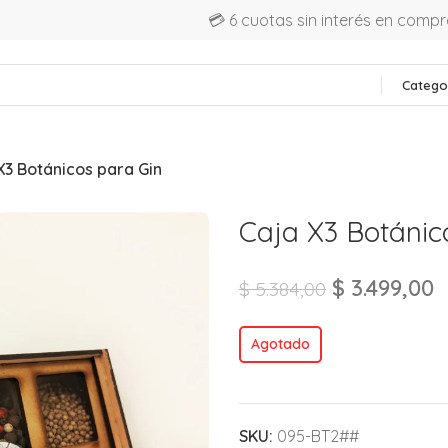
💳 6 cuotas sin interés en comp
Catego
X3 Botánicos para Gin
Caja X3 Botánic
$
3.499,00
$
5.384,00
Agotado
SKU:
095-BT2##