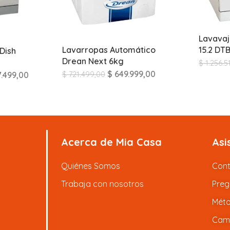
Lavavaj
15.2 DT
Lavarropas Automático
 Dish
Drean Next 6kg
$
1.256.5
$
649.999,00
$
721.499,00
7.499,00
Acerca de Mia Casa
Asi
Quiénes Somos
Con
Trabaja con nosotros
Preg
Méto
Camb