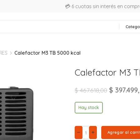
💳 6 cuotas sin interés en comp
Catego
RES
Calefactor M3 TB 5000 kcal
Calefactor M3 T
$
397.499
$
467.618,00
Hay stock
Agregar al carri