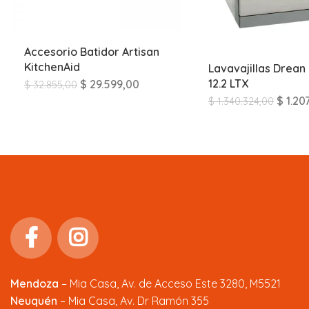
Accesorio Batidor Artisan
KitchenAid
Lavavajillas Drean
12.2 LTX
$
29.599,00
$
32.855,00
$
1.20
$
1.340.324,00
Mendoza
–
Mia Casa, Av. de Acceso Este 3280, M5521
Neuquén
– Mia Casa, Av. Dr Ramón 355