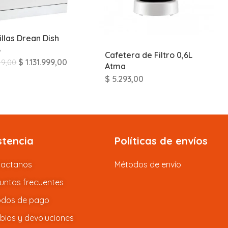
illas Drean Dish
B
Cafetera de Filtro 0,6L
$
1.131.999,00
19,00
Atma
$
5.293,00
stencia
Políticas de envíos
tactanos
Métodos de envío
untas frecuentes
dos de pago
ios y devoluciones