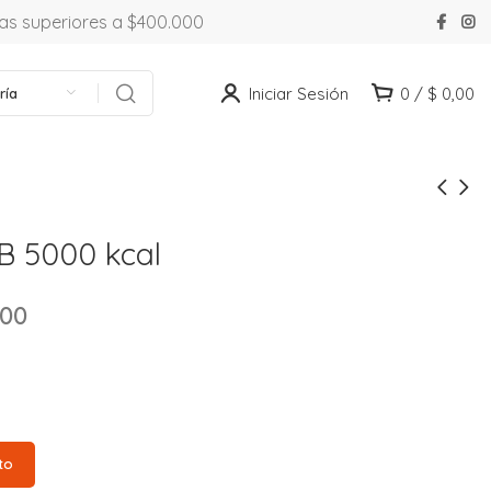
ras superiores a $400.000
Iniciar Sesión
0
/
$
0,00
ría
B 5000 kcal
,00
to