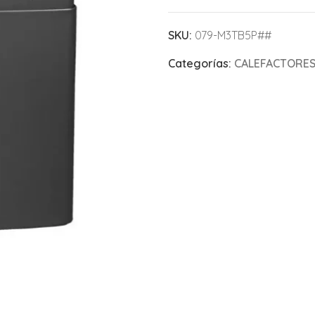
SKU:
079-M3TB5P##
Categorías:
CALEFACTORE