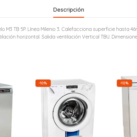
Descripción
 M3 TB 5P. Línea Milenio 3. Calefacciona superficie hasta 46
ilación horizontal. Salida ventilación Vertical TBU. Dimensio
-10%
-10%