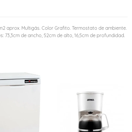
m2 aprox. Multigás. Color Grafito. Termostato de ambiente.
nes: 73,3cm de ancho, 52cm de alto, 16,5cm de profundidad.