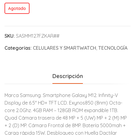
Agotado
SKU:
SASMM127FZKAR##
Categorías:
CELULARES Y SMARTWATCH
,
TECNOLOGÍA
Descripción
Marca Samsung. Smartphone Galaxy M12. Infinity-V
Display de 6.5″ HD+ TFT LCD. Exynos850 (8nm) Octa-
core 2.0Ghz. 4GB RAM – 128GB ROM expandible 1TB.
Quad Cámara trasera de 48 MP + 5 (UW) MP + 2 (M) MP
+ 2 (D) MP. Cámara Frontal de 8MP. Batería 5000mah +
Carga rápida 15W. Desbloqueo con Huella Dactilar