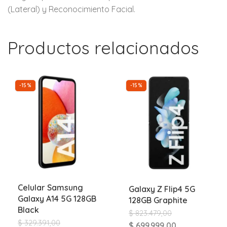
(Lateral) y Reconocimiento Facial.
Productos relacionados
-15%
-15%
Celular Samsung
Galaxy Z Flip4 5G
Galaxy A14 5G 128GB
128GB Graphite
Black
$
823.479,00
$
329.391,00
$
699.999,00