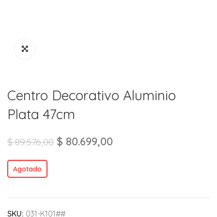
Centro Decorativo Aluminio
Plata 47cm
$
80.699,00
$
89.576,00
Agotado
SKU:
031-K101##