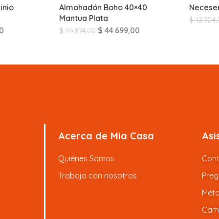
inio
Almohadón Boho 40×40
Necese
Mantua Plata
$
12.704,
0
$
44.699,00
$
55.874,00
Acerca de Mia Casa
Asi
Quiénes Somos
Con
Trabaja con nosotros
Preg
Méto
Camb