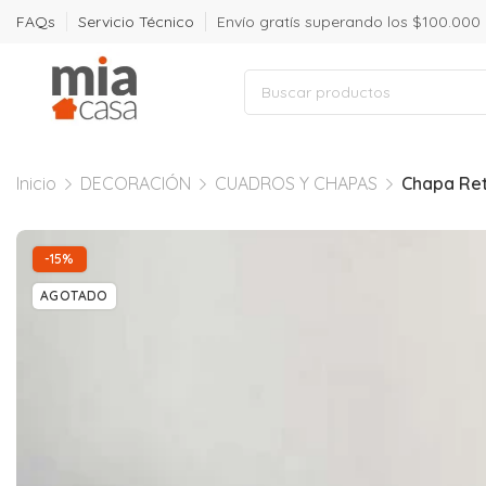
FAQs
Servicio Técnico
Envío gratís superando los $100.000
Inicio
DECORACIÓN
CUADROS Y CHAPAS
Chapa Ret
-15%
AGOTADO