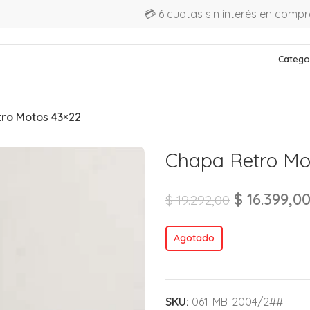
💳 6 cuotas sin interés en comp
Catego
ro Motos 43×22
Chapa Retro Mo
$
16.399,0
$
19.292,00
Agotado
SKU:
061-MB-2004/2##