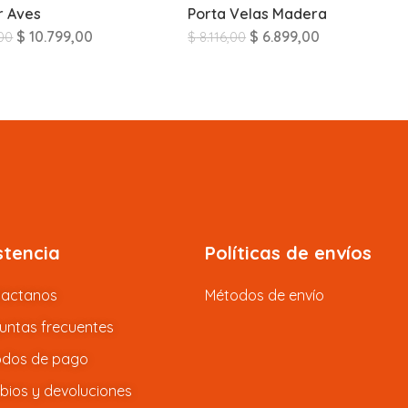
r Aves
Porta Velas Madera
$
10.799,00
$
6.899,00
00
$
8.116,00
stencia
Políticas de envíos
tactanos
Métodos de envío
untas frecuentes
dos de pago
ios y devoluciones