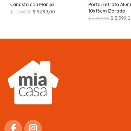
Canasto con Manija
Portarretrato Alum
10x15cm Dorado
$
9.899,00
$
11.646,00
$
5.599,0
$
6.999,00