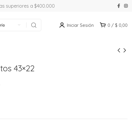
ras superiores a $400.000
Iniciar Sesión
0
/
$
0,00
ría
tos 43×22
0