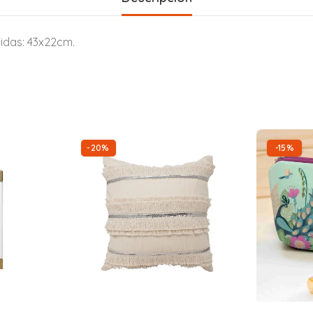
idas: 43x22cm.
-20%
-15%