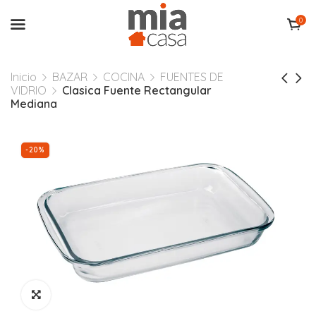
0
Inicio
BAZAR
COCINA
FUENTES DE
VIDRIO
Clasica Fuente Rectangular
Mediana
-20%