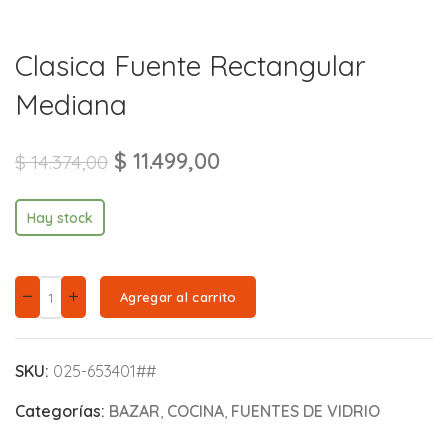
Clasica Fuente Rectangular
Mediana
$
11.499,00
$
14.374,00
Hay stock
Agregar al carrito
SKU:
025-653401##
Categorías:
BAZAR
,
COCINA
,
FUENTES DE VIDRIO