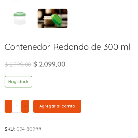
Contenedor Redondo de 300 ml
$
2.099,00
$
2.799,00
Hay stock
Agregar al carrito
SKU:
024-802##