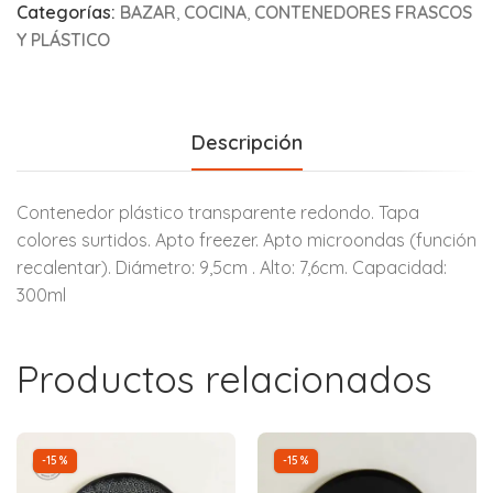
Categorías:
BAZAR
,
COCINA
,
CONTENEDORES FRASCOS
Y PLÁSTICO
Descripción
Contenedor plástico transparente redondo. Tapa
colores surtidos. Apto freezer. Apto microondas (función
recalentar). Diámetro: 9,5cm . Alto: 7,6cm. Capacidad:
300ml
Productos relacionados
-15%
-15%