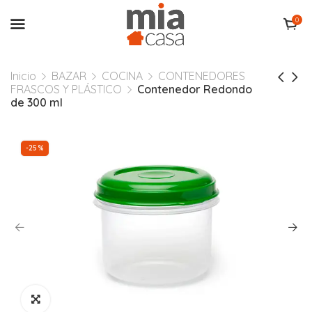
0
Inicio
BAZAR
COCINA
CONTENEDORES
FRASCOS Y PLÁSTICO
Contenedor Redondo
de 300 ml
-25%