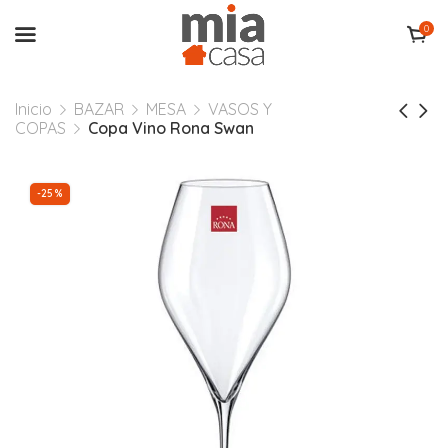
0
Inicio
BAZAR
MESA
VASOS Y
COPAS
Copa Vino Rona Swan
-25%