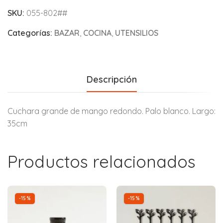
SKU:
055-802##
Categorías:
BAZAR
,
COCINA
,
UTENSILIOS
Descripción
Cuchara grande de mango redondo. Palo blanco. Largo:
35cm
Productos relacionados
-15%
-15%