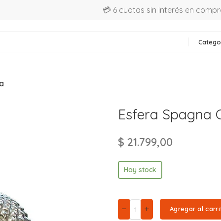
💳 6 cuotas sin interés en comp
Catego
a
Esfera Spagna 
$
21.799,00
Hay stock
Agregar al carri