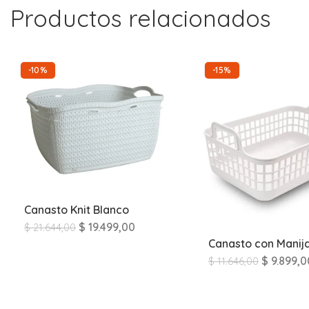
Productos relacionados
-10%
-15%
Canasto Knit Blanco
$
19.499,00
$
21.644,00
Canasto con Manij
$
9.899,0
$
11.646,00