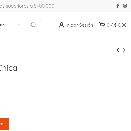
ras superiores a $400.000
Iniciar Sesión
0
/
$
0,00
ría
Chica
to