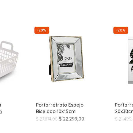
-20%
-20%
a
Portarretrato Espejo
Portarr
Biselado 10x15cm
20x30c
0
$
22.299,00
$
27.874,00
$
21.499