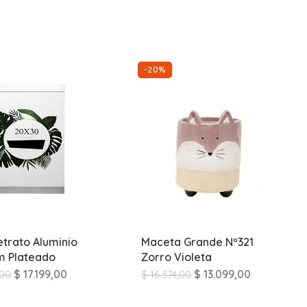
-20%
etrato Aluminio
Maceta Grande Nº321
m Plateado
Zorro Violeta
$
17.199,00
$
13.099,00
,00
$
16.374,00