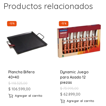
Productos relacionados
-10%
-15%
Plancha Bifera
Dynamic Juego
40×40
para Asado 12
piezas
$
118.325,00
$
73.995,00
$
106.599,00
$
62.899,00
Agregar al carrito
Agregar al carrito