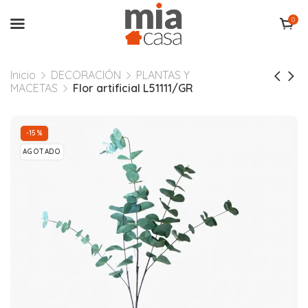
0
Inicio
DECORACIÓN
PLANTAS Y
MACETAS
Flor artificial L51111/GR
-15%
AGOTADO