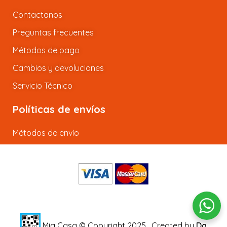
Contactanos
Preguntas frecuentes
Métodos de pago
Cambios y devoluciones
Servicio Técnico
Políticas de envíos
Métodos de envío
Mia Casa © Copyright 2025.
Created by
Da