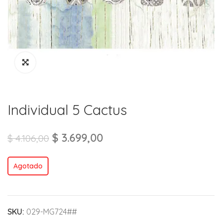
Individual 5 Cactus
$
3.699,00
$
4.106,00
Agotado
SKU:
029-MG724##