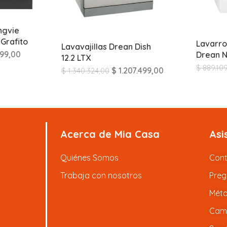
ngvie
Grafito
Lavarr
Lavavajillas Drean Dish
99,00
Drean N
12.2 LTX
$
889.10
$
1.207.499,00
$
1.340.324,00
Acerca de Mia Casa
Asi
Quiénes Somos
Con
Trabaja con nosotros
Preg
Méto
Camb