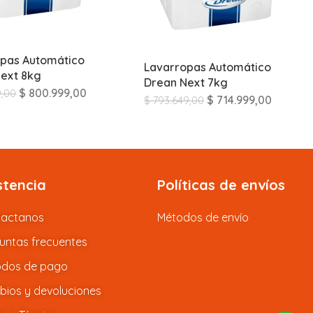
opas Automático
Lavarropas Automático
ext 8kg
Drean Next 7kg
$
800.999,00
9,00
$
714.999,00
$
793.649,00
stencia
Políticas de envíos
tactanos
Métodos de envío
untas frecuentes
dos de pago
ios y devoluciones