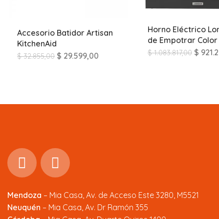
Horno Eléctrico Lo
Accesorio Batidor Artisan
de Empotrar Color 
KitchenAid
$
921.2
$
1.083.817,00
$
29.599,00
$
32.855,00
Mendoza
–
Mia Casa, Av. de Acceso Este 3280, M5521
Neuquén
– Mia Casa, Av. Dr Ramón 355