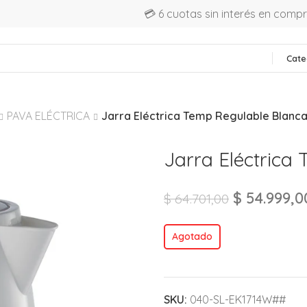
💳 6 cuotas sin interés en comp
Cate
PAVA ELÉCTRICA
Jarra Eléctrica Temp Regulable Blanc
Jarra Eléctrica
$
54.999,0
$
64.701,00
Agotado
SKU:
040-SL-EK1714W##