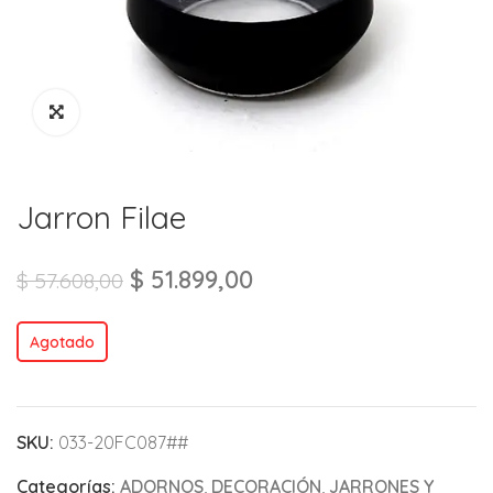
Jarron Filae
$
51.899,00
$
57.608,00
Agotado
SKU:
033-20FC087##
Categorías:
ADORNOS
,
DECORACIÓN
,
JARRONES Y