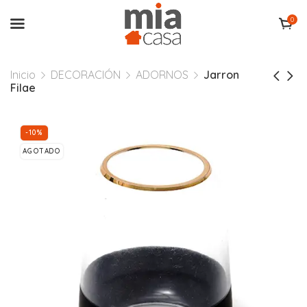
0
Inicio
DECORACIÓN
ADORNOS
Jarron
Filae
-10%
AGOTADO