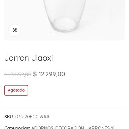
Jarron Jiaoxi
$
12.299,00
$
13.652,00
Agotado
SKU:
033-20FC039##
Categorías:
ADORNOS
,
DECORACIÓN
,
JARRONES Y