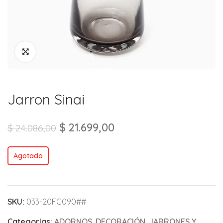
Jarron Sinai
$
21.699,00
$
24.086,00
Agotado
SKU:
033-20FC090##
Categorías:
ADORNOS
,
DECORACIÓN
,
JARRONES Y