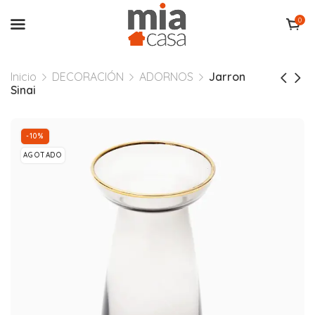
0
Inicio
DECORACIÓN
ADORNOS
Jarron
Sinai
-10%
AGOTADO