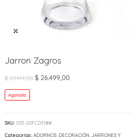
Jarron Zagros
$
26.499,00
$
29.414,00
Agotado
SKU:
033-20FC051##
Categorías:
ADORNOS
,
DECORACIÓN
,
JARRONES Y