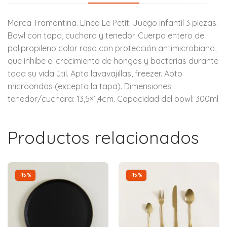
Marca Tramontina. Línea Le Petit. Juego infantil 3 piezas.
Bowl con tapa, cuchara y tenedor. Cuerpo entero de
polipropileno color rosa con protección antimicrobiana,
que inhibe el crecimiento de hongos y bacterias durante
toda su vida útil. Apto lavavajillas, freezer. Apto
microondas (excepto la tapa). Dimensiones
tenedor/cuchara: 13,5×1,4cm. Capacidad del bowl: 300ml
Productos relacionados
-15%
-15%