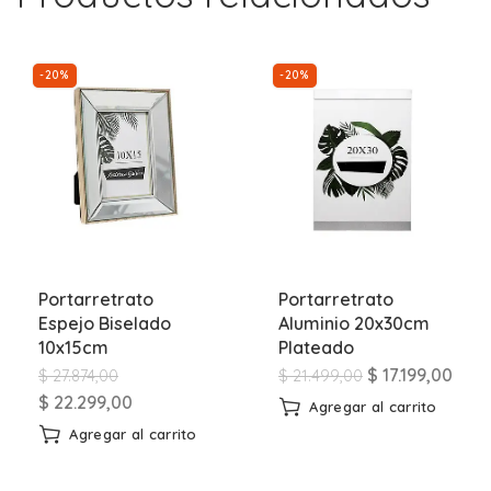
-20%
-20%
Portarretrato
Portarretrato
Espejo Biselado
Aluminio 20x30cm
10x15cm
Plateado
$
17.199,00
$
27.874,00
$
21.499,00
$
22.299,00
Agregar al carrito
Agregar al carrito