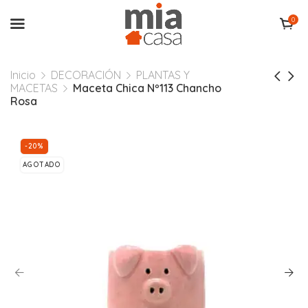
0
Inicio
DECORACIÓN
PLANTAS Y
MACETAS
Maceta Chica Nº113 Chancho
Rosa
-20%
AGOTADO