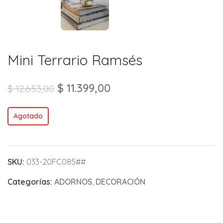
Mini Terrario Ramsés
$
11.399,00
$
12.653,00
Agotado
SKU:
033-20FC085##
Categorías:
ADORNOS
,
DECORACIÓN