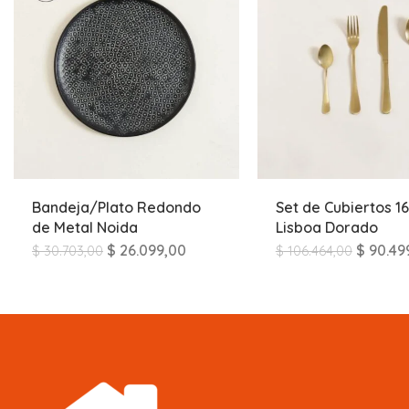
Bandeja/Plato Redondo
Set de Cubiertos 16
de Metal Noida
Lisboa Dorado
$
26.099,00
$
90.49
$
30.703,00
$
106.464,00