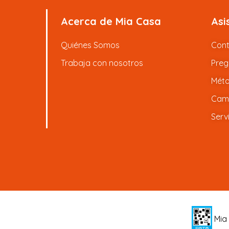
Acerca de Mia Casa
Asi
Quiénes Somos
Con
Trabaja con nosotros
Preg
Méto
Camb
Serv
Mia