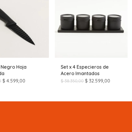
o Negro Hoja
Set x 4 Especieros de
da
Acero Imantados
$
4.599,00
$
32.599,00
0
$
38.350,00