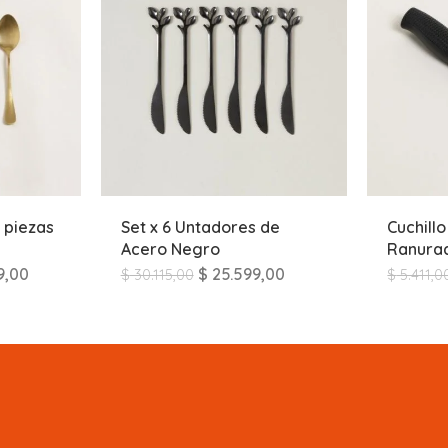
 piezas
Set x 6 Untadores de
Cuchill
Acero Negro
Ranura
9,00
$
25.599,00
$
30.115,00
$
5.411,0