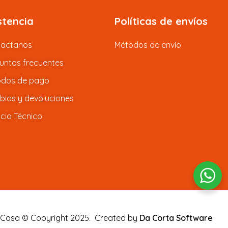
stencia
Políticas de envíos
tactanos
Métodos de envío
untas frecuentes
dos de pago
ios y devoluciones
icio Técnico
 Casa © Copyright 2025.
Created by
Da Corta Software