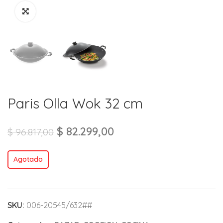
Paris Olla Wok 32 cm
$
82.299,00
$
96.817,00
Agotado
SKU:
006-20545/632##