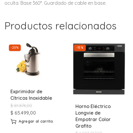
oculta. Base 360°. Guardado de cable en base.
Productos relacionados
-20%
-15%
Exprimidor de
Cítricos Inoxidable
$
81.874,00
Horno Eléctrico
$
65.499,00
Longvie de
Empotrar Color
Agregar al carrito
Grafito