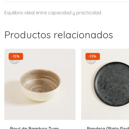
Equilibrio ideal entre capacidad y practicidad.
Productos relacionados
-15%
-15%
Bowl de Bamboo Tuan
Bandeja/Plato Re