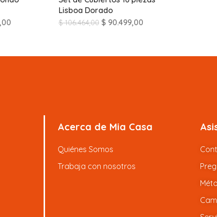
Lisboa Dorado
,00
$
90.499,00
$
106.464,00
Acerca de Mia Casa
Asi
Quiénes Somos
Con
Trabaja con nosotros
Preg
Méto
Camb