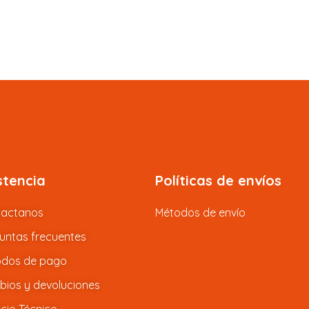
stencia
Políticas de envíos
tactanos
Métodos de envío
untas frecuentes
dos de pago
ios y devoluciones