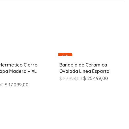
-15%
Hermetico Cierre
Bandeja de Cerámica
apa Madera – XL
Ovalada Linea Esparta
$
25.499,00
$
29.998,00
$
17.099,00
00