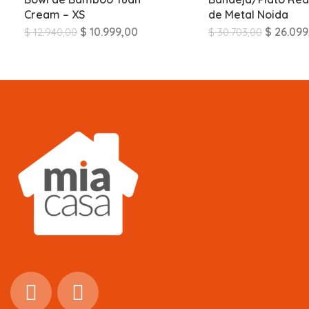
Cream – XS
de Metal Noida
$
10.999,00
$
26.099
$
12.940,00
$
30.703,00