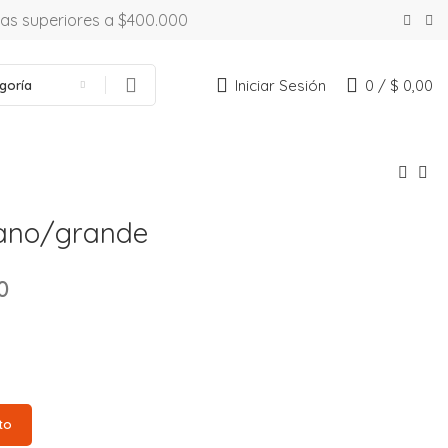
ras superiores a $400.000
Iniciar Sesión
0
/
$
0,00
goría
ano/grande
0
to