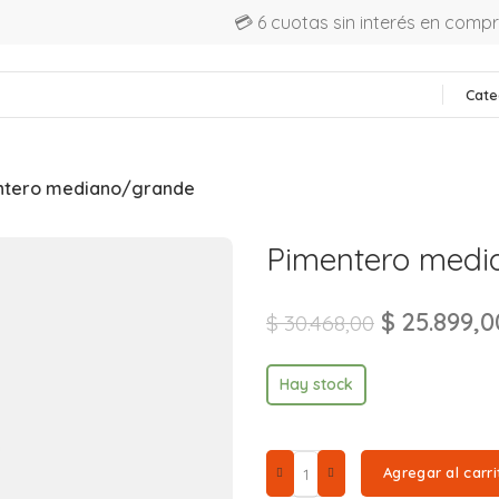
💳 6 cuotas sin interés en comp
Cate
ntero mediano/grande
Pimentero medi
$
25.899,0
$
30.468,00
Hay stock
Agregar al carri