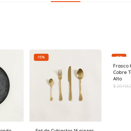
-15%
-15%
Frasco 
Cobre T
Alto
$
20.116,
dondo
Set de Cubiertos 16 piezas