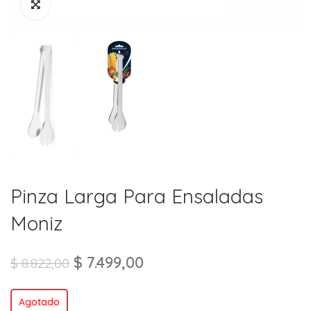
Pinza Larga Para Ensaladas
Moniz
$
7.499,00
$
8.822,00
Agotado