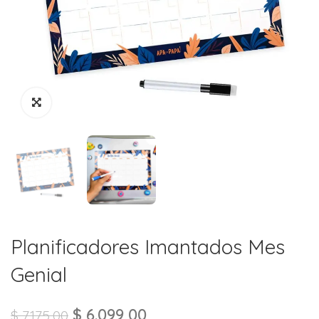
Planificadores Imantados Mes
Genial
$
6.099,00
$
7.175,00