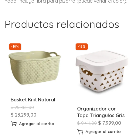
nada. Incluye fibra para pizarra (puede variar el color).
Productos relacionados
-10%
-15%
Basket Knit Natural
$
25.862,00
Organizador con
$
23.299,00
Tapa Triangulos Gris
$
7.999,00
$
9.411,00
Agregar al carrito
Agregar al carrito