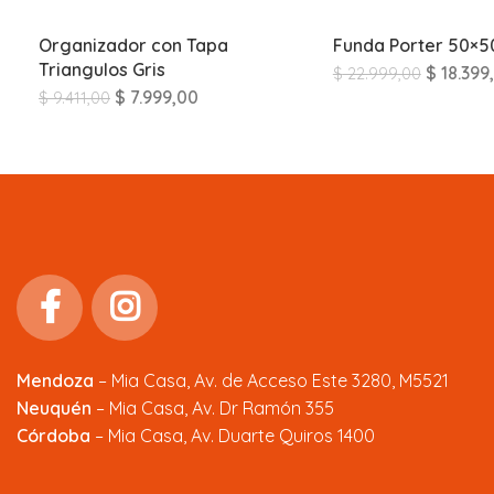
Organizador con Tapa
Funda Porter 50×5
Triangulos Gris
$
18.399
$
22.999,00
$
7.999,00
$
9.411,00
Mendoza
–
Mia Casa, Av. de Acceso Este 3280, M5521
Neuquén
– Mia Casa, Av. Dr Ramón 355
Córdoba
– Mia Casa, Av. Duarte Quiros 1400