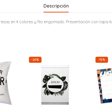
Descripción
sas en 4 colores y filo engomado. Presentación con tapa ilus
-20%
-15%