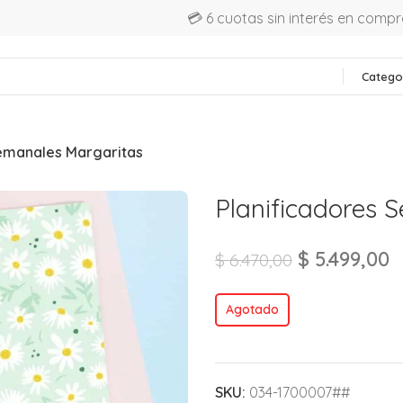
💳 6 cuotas sin interés en comp
Catego
Semanales Margaritas
Planificadores 
$
5.499,00
$
6.470,00
Agotado
SKU:
034-1700007##