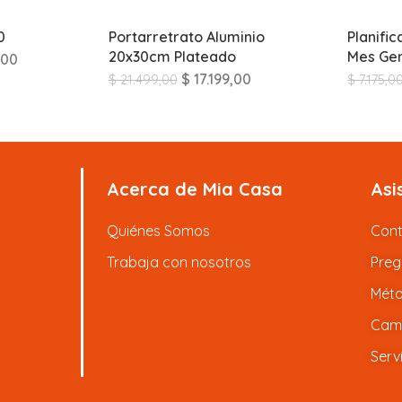
0
Portarretrato Aluminio
Planifi
20x30cm Plateado
Mes Gen
,00
$
17.199,00
$
21.499,00
$
7.175,0
Acerca de Mia Casa
Asi
Quiénes Somos
Con
Trabaja con nosotros
Preg
Méto
Camb
Serv