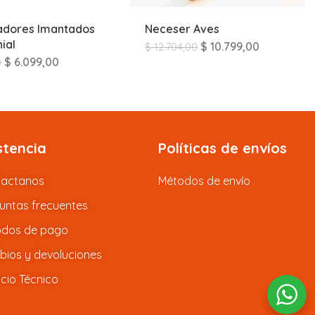
cadores Imantados
Neceser Aves
ial
$
10.799,00
$
12.704,00
$
6.099,00
0
stencia
Políticas de envíos
tactanos
Métodos de envío
untas frecuentes
dos de pago
ios y devoluciones
icio Técnico