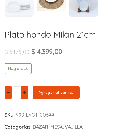
Plato hondo Milán 21cm
$
4.399,00
$
5.175,00
Hay stock
Agregar al carrito
SKU:
999-LAOT-006##
Categorías:
BAZAR
,
MESA
,
VAJILLA