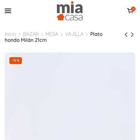
0
Inicio
BAZAR
MESA
VAJILLA
Plato
hondo Milán 21cm
-15%