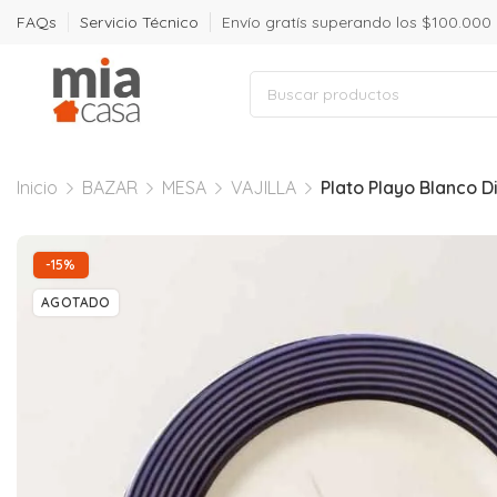
FAQs
Servicio Técnico
Envío gratís superando los $100.000
Inicio
BAZAR
MESA
VAJILLA
Plato Playo Blanco D
-15%
AGOTADO