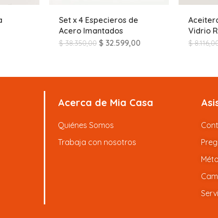
a
Set x 4 Especieros de
Aceiter
Acero Imantados
Vidrio 
0
$
32.599,00
$
38.350,00
$
8.116,0
Acerca de Mia Casa
Asi
Quiénes Somos
Con
Trabaja con nosotros
Preg
Méto
Camb
Serv