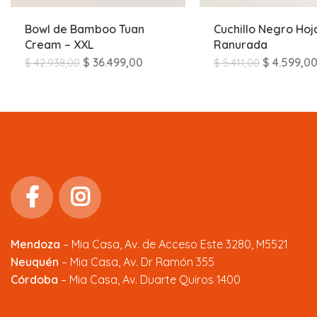
Bowl de Bamboo Tuan
Cuchillo Negro Hoj
Cream – XXL
Ranurada
$
36.499,00
$
4.599,0
$
42.938,00
$
5.411,00
Mendoza
–
Mia Casa, Av. de Acceso Este 3280, M5521
Neuquén
– Mia Casa, Av. Dr Ramón 355
Córdoba
– Mia Casa, Av. Duarte Quiros 1400