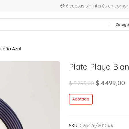
💳 6 cuotas sin interés en comp
Catego
iseño Azul
Plato Playo Bla
$
4.499,00
$
5.293,00
Agotado
SKU:
026-176/2010##