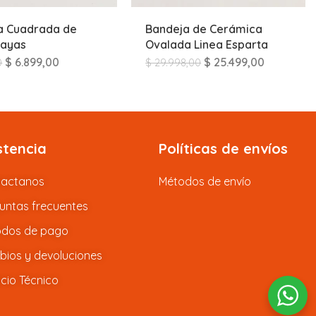
a Cuadrada de
Bandeja de Cerámica
Rayas
Ovalada Linea Esparta
$
6.899,00
$
25.499,00
0
$
29.998,00
stencia
Políticas de envíos
tactanos
Métodos de envío
untas frecuentes
dos de pago
ios y devoluciones
icio Técnico