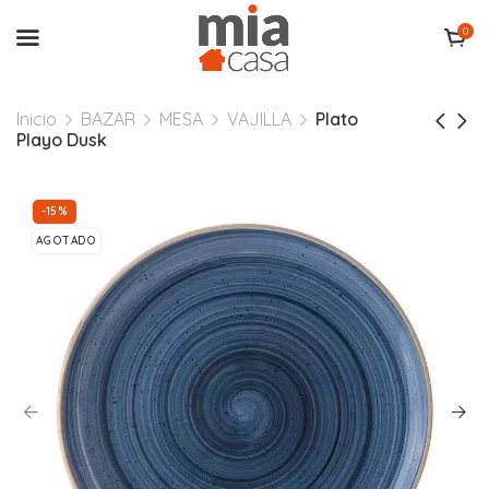
0
Inicio
BAZAR
MESA
VAJILLA
Plato
Playo Dusk
-15%
AGOTADO