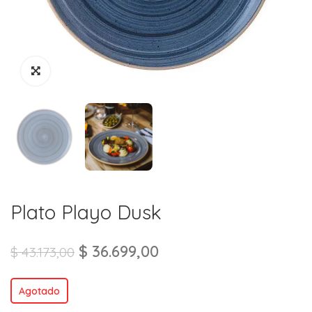
Plato Playo Dusk
$
36.699,00
$
43.173,00
Agotado