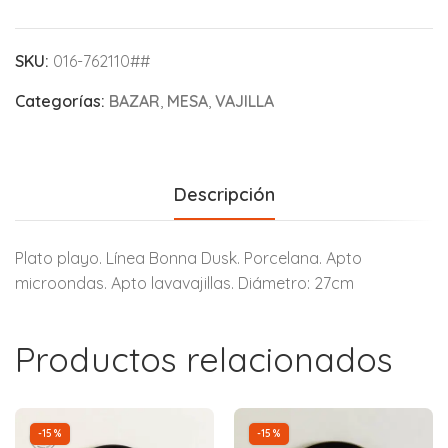
SKU:
016-762110##
Categorías:
BAZAR
,
MESA
,
VAJILLA
Descripción
Plato playo. Línea Bonna Dusk. Porcelana. Apto
microondas. Apto lavavajillas. Diámetro: 27cm
Productos relacionados
-15%
-15%