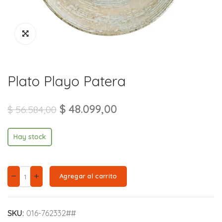
Plato Playo Patera
$
48.099,00
$
56.584,00
Hay stock
Agregar al carrito
SKU:
016-762332##