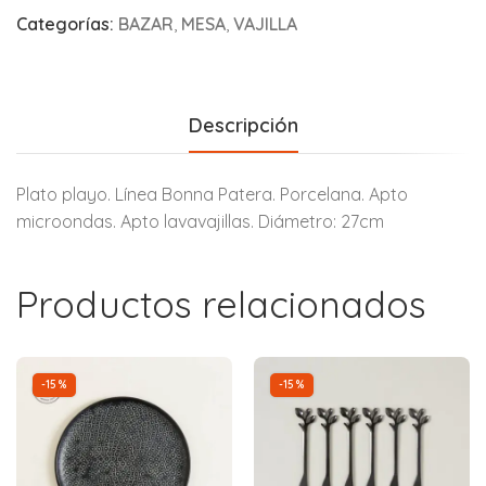
Categorías:
BAZAR
,
MESA
,
VAJILLA
Descripción
Plato playo. Línea Bonna Patera. Porcelana. Apto
microondas. Apto lavavajillas. Diámetro: 27cm
Productos relacionados
-15%
-15%